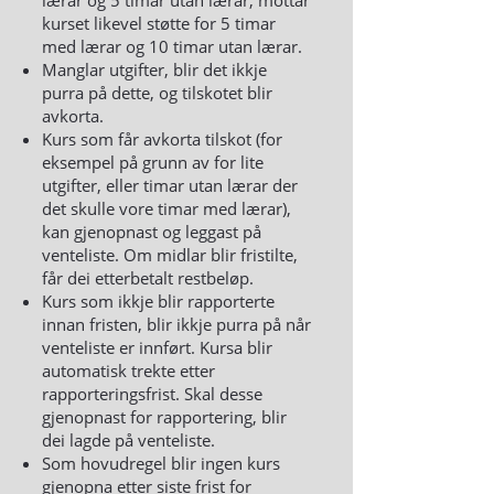
lærar og 5 timar utan lærar, mottar
kurset likevel støtte for 5 timar
med lærar og 10 timar utan lærar.
Manglar utgifter, blir det ikkje
purra på dette, og tilskotet blir
avkorta.
Kurs som får avkorta tilskot (for
eksempel på grunn av for lite
utgifter, eller timar utan lærar der
det skulle vore timar med lærar),
kan gjenopnast og leggast på
venteliste. Om midlar blir fristilte,
får dei etterbetalt restbeløp.
Kurs som ikkje blir rapporterte
innan fristen, blir ikkje purra på når
venteliste er innført. Kursa blir
automatisk trekte etter
rapporteringsfrist. Skal desse
gjenopnast for rapportering, blir
dei lagde på venteliste.
Som hovudregel blir ingen kurs
gjenopna etter siste frist for