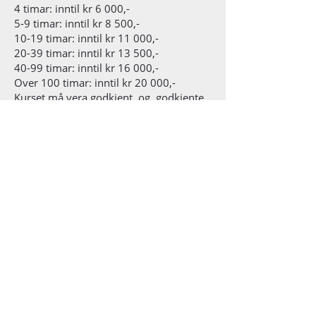
4 timar: inntil kr 6 000,-
5-9 timar: inntil kr 8 500,-
10-19 timar: inntil kr 11 000,-
20-39 timar: inntil kr 13 500,-
40-99 timar: inntil kr 16 000,-
Over 100 timar: inntil kr 20 000,-
Kurset må vera godkjent, og godkjente
bilag må kunne visast til ved etterpurnad.
61 21 77 50
Telefon:
eller e-
post@kulturogtradisjon.no
post:
Søknad:
Søknad om tilretteleggingstilskot gjer du
kursportalen
i