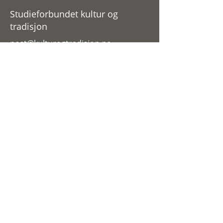
Studieforbundet kultur og
tradisjon
post@kulturogtradisjon.no
Vågåvegen 35
2680 Vågå
61 21 77 50
IVK Design
Søk kursstøtte
Kursstatistikk
Om Studieforbundet
Kontakt
Personvernerklæring
Informasjonskapslar