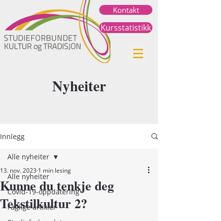
Kontakt
Kursstatistikk
Nyheiter
Innlegg
Alle nyheiter
13. nov. 2023
1 min lesing
Alle nyheiter
Kunne du tenkje deg
Covid-19-oppdatering
Tekstilkultur 2?
Faglige artikler