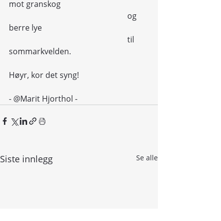
mot granskog
						og 
berre lye
						til 
sommarkvelden.
Høyr, kor det syng!
- @Marit Hjorthol - 
Siste innlegg
Se alle