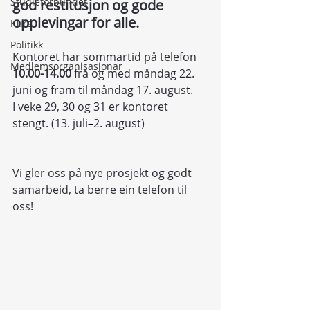
Studieforbundet
god restitusjon og gode 
opplevingar for alle.
Kurs
Politikk
Kontoret har sommartid på telefon 
Medlemsorganisasjonar
10.00-14.00 
frå og med måndag 22. 
juni og fram til måndag 17. august.
I veke 29, 30 og 31 er kontoret 
stengt. (13. juli
–
2. august) 
Vi gler oss på nye prosjekt og godt 
samarbeid, ta berre ein telefon til 
oss!