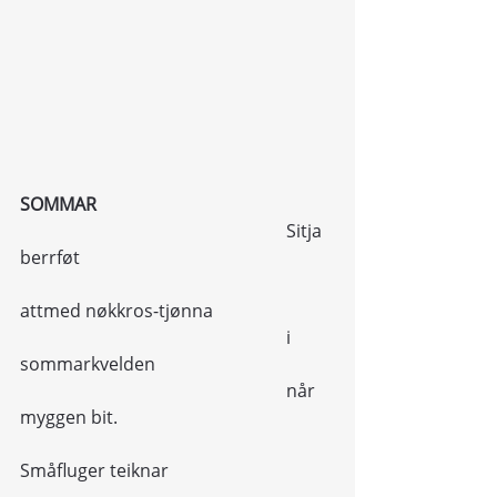
SOMMAR
						Sitja  
berrføt
attmed nøkkros-tjønna
						i 
sommarkvelden
						når 
myggen bit.
Småfluger teiknar