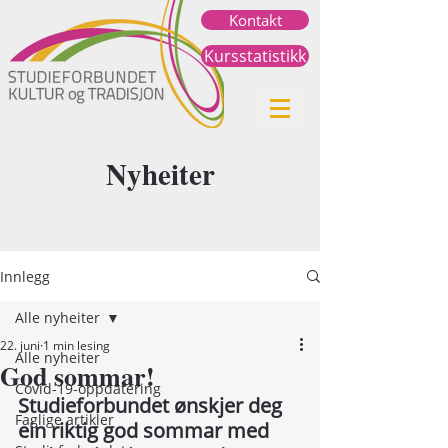
Kontakt
Kursstatistikk
Nyheiter
Innlegg
Alle nyheiter
22. juni
1 min lesing
Alle nyheiter
God sommar!
Covid-19-oppdatering
Studieforbundet ønskjer deg 
Faglige artikler
ein riktig god sommar med 