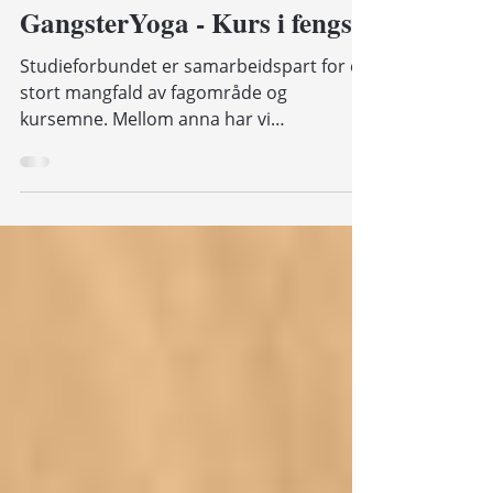
1. jan. 2018
1 min lesing
GangsterYoga - Kurs i fengsel
Studieforbundet er samarbeidspart for eit
stort mangfald av fagområde og
kursemne. Mellom anna har vi
samarbeidd om kurs i fengsel med...