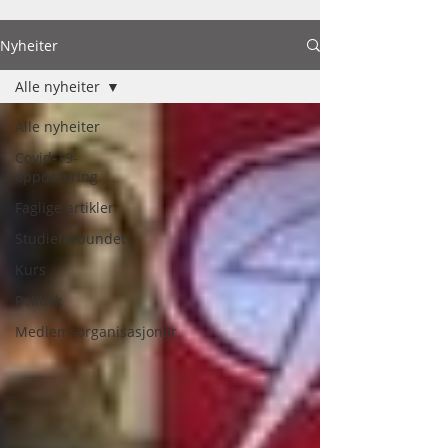
Nyheiter
Alle nyheiter
Alle nyheiter
Covid-19-
oppdatering
Faglige artikler
Studieforbundet
Kurs
Politikk
Medlemsorganisasjonar