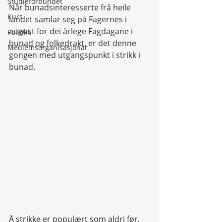
Studieforbundet
Når bunadsinteresserte frå heile 
Kurs
landet samlar seg på Fagernes i 
august for dei årlege Fagdagane i 
Politikk
bunad og folkedrakt, er det denne 
Medlemsorganisasjonar
gongen med utgangspunkt i strikk i 
bunad.
Å strikke er populært som aldri før, 