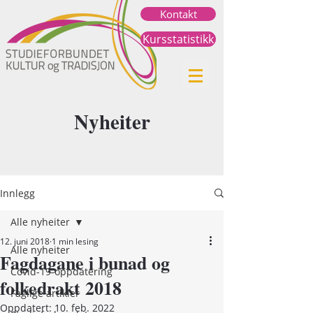
Kontakt
Kursstatistikk
Nyheiter
Innlegg
Alle nyheiter
12. juni 2018
1 min lesing
Alle nyheiter
Fagdagane i bunad og
Covid-19-oppdatering
folkedrakt 2018
Faglige artikler
Oppdatert:
10. feb. 2022