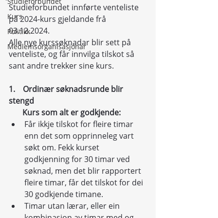
Studieforbundet
Studieforbundet innførte venteliste 
Kurs
på 2024-kurs gjeldande frå 
03.12.2024.
Politikk
Alle nye kurssøknadar blir sett på 
Medlemsorganisasjonar
venteliste, og får innvilga tilskot så 
sant andre trekker sine kurs.
1.    Ordinær søknadsrunde blir 
stengd       
       Kurs som alt er godkjende:
Får ikkje tilskot for fleire timar 
enn det som opprinneleg vart 
søkt om. Fekk kurset 
godkjenning for 30 timar ved 
søknad, men det blir rapportert 
fleire timar, får det tilskot for dei 
30 godkjende timane.
Timar utan lærar, eller ein 
kombinasjon av timar med og 