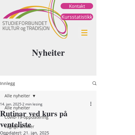
Kontakt
Kursstatistikk
Nyheiter
Innlegg
Alle nyheiter
14. jan. 2025
2 min lesing
Alle nyheiter
Rutinar ved kurs på
Covid-19-oppdatering
venteliste
Faglige artikler
Oppdatert:
21. jan. 2025