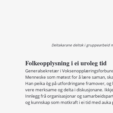
Deltakarane deltok i gruppearbeid 
Folkeopplysning i ei uroleg tid
Generalsekretær i Voksenopplæringsforbundet, 
Menneske som møtest for å lære saman, ska
Han peika òg på utfordringane framover, og b
vere merksame og delta i diskusjonane. Ikkje a
Innlegg frå organisasjonar og samarbeidspart
og kunnskap som motkraft i ei tid med auka 