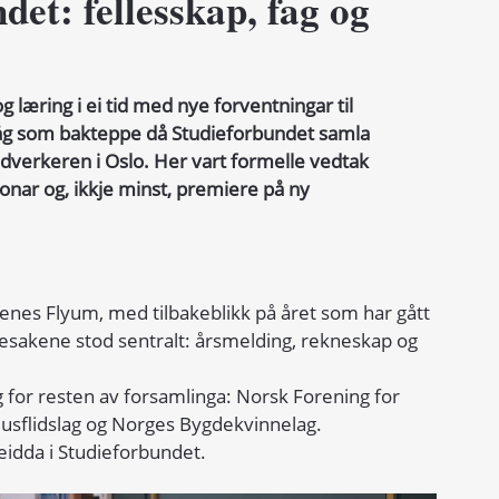
et: fellesskap, fag og
 læring i ei tid med nye forventningar til 
m låg som bakteppe då Studieforbundet samla 
verkeren i Oslo. Her vart formelle vedtak 
nar og, ikkje minst, premiere på ny 
enes Flyum, med tilbakeblikk på året som har gått 
esakene stod sentralt: årsmelding, rekneskap og 
for resten av forsamlinga: Norsk Forening for 
Husflidslag og Norges Bygdekvinnelag. 
eidda i Studieforbundet.