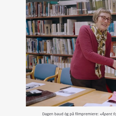
Dagen baud òg på filmpremiere: 
«Åpent fo