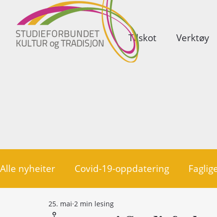
Tilskot
Verktøy
Alle nyheiter
Covid-19-oppdatering
Faglige
25. mai
2 min lesing
Politikk
Medlemsorganisasjonar