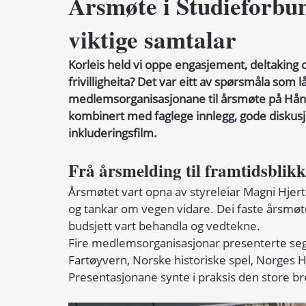
Årsmøte i Studieforbund
viktige samtalar
Korleis held vi oppe engasjement, deltaking og
frivilligheita? Det var eitt av spørsmåla so
medlemsorganisasjonane til årsmøte på Hånd
kombinert med faglege innlegg, gode diskusjo
inkluderingsfilm.
Frå årsmelding til framtidsblikk
Årsmøtet vart opna av styreleiar Magni Hjert
og tankar om vegen vidare. Dei faste årsmøt
budsjett vart behandla og vedtekne.
Fire medlemsorganisasjonar presenterte seg 
Fartøyvern, Norske historiske spel, Norges 
Presentasjonane synte i praksis den store br