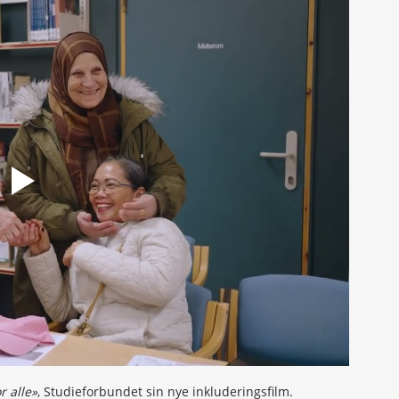
r alle»
, Studieforbundet sin nye inkluderingsfilm.