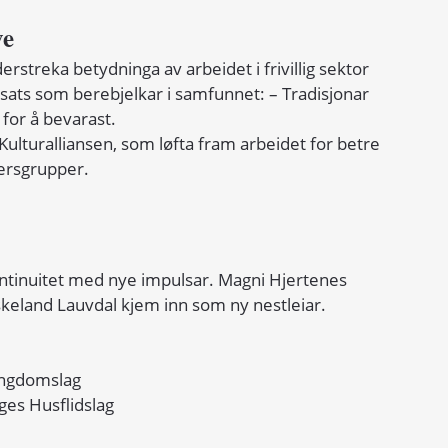
ve
streka betydninga av arbeidet i frivillig sektor 
innsats som berebjelkar i samfunnet: – Tradisjonar 
 for å bevarast.
ulturalliansen, som løfta fram arbeidet for betre 
ldersgrupper.
ntinuitet med nye impulsar. Magni Hjertenes 
keland Lauvdal kjem inn som ny nestleiar.
Ungdomslag
ges Husflidslag