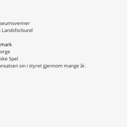
Museumsvenner
s Landsforbund
lemark
Norge
iske Spel
innsatsen sin i styret gjennom mange år.