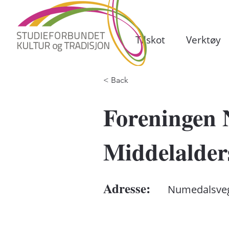
Tilskot
Verktøy
< Back
Foreningen
Middelalder
Adresse:
Numedalsve