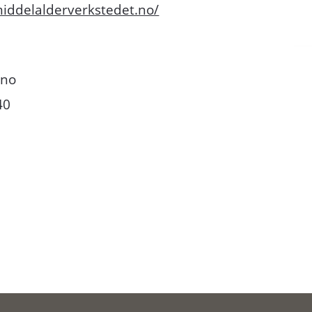
iddelalderverkstedet.no/
.no
40