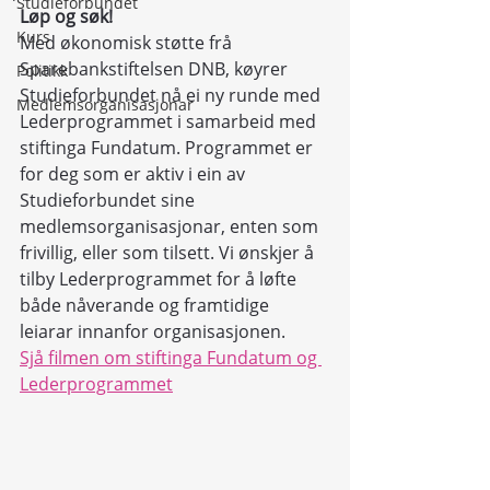
Studieforbundet
Løp og søk!
Kurs
Med økonomisk støtte frå 
Sparebankstiftelsen DNB, køyrer 
Politikk
Studieforbundet nå ei ny runde med 
Medlemsorganisasjonar
Lederprogrammet i samarbeid med 
stiftinga Fundatum. Programmet er 
for deg som er aktiv i ein av 
Studieforbundet sine 
medlemsorganisasjonar, enten som 
frivillig, eller som tilsett. Vi ønskjer å 
tilby Lederprogrammet for å løfte 
både nåverande og framtidige 
leiarar innanfor organisasjonen.
Sjå filmen om stiftinga Fundatum og 
Lederprogrammet