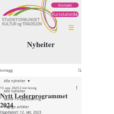
Kontakt
Kursstatistikk
Nyheiter
Innlegg
Alle nyheiter
13. sep. 2023
2 min lesing
Alle nyheiter
Nytt Lederprogrammet
Covid-19-oppdatering
2024
Faglige artikler
Oppdatert:
12. okt. 2023