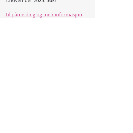
1.november 2023. Søk!
Til påmelding og meir informasjon
Siste innlegg
Se alle