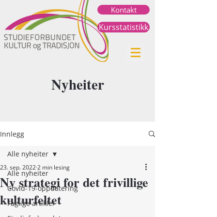
Kontakt
Kursstatistikk
Nyheiter
Innlegg
Alle nyheiter
23. sep. 2022
2 min lesing
Alle nyheiter
Ny strategi for det frivillige
Covid-19-oppdatering
kulturfeltet
Faglige artikler