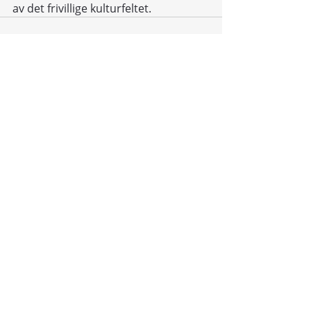
av det frivillige kulturfeltet.  
Siste innlegg
Se alle