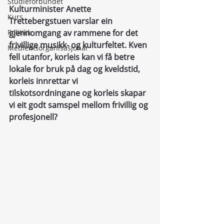
Studieforbundet
Kulturminister Anette 
Kurs
Trettebergstuen varslar ein 
Politikk
gjennomgang av rammene for det 
frivillige musikk- og kulturfeltet. Kven 
Medlemsorganisasjonar
fell utanfor, korleis kan vi få betre 
lokale for bruk på dag og kveldstid, 
korleis innrettar vi 
tilskotsordningane og korleis skapar 
vi eit godt samspel mellom frivillig og 
profesjonell?