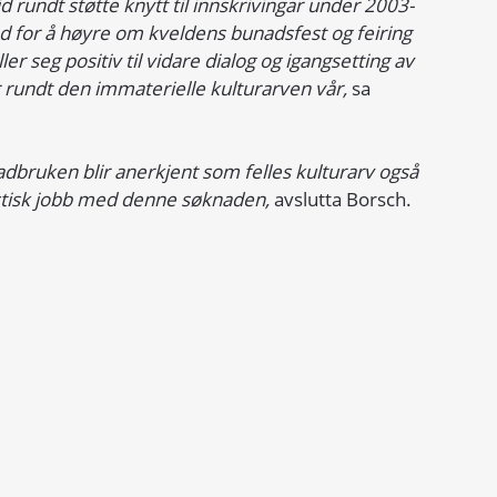
 rundt støtte knytt til innskrivingar under 2003-
d for å høyre om kveldens bunadsfest og feiring 
r seg positiv til vidare dialog og igangsetting av 
r rundt den immaterielle kulturarven vår,
 sa 
adbruken blir anerkjent som felles kulturarv også 
tastisk jobb med denne søknaden,
 avslutta Borsch.