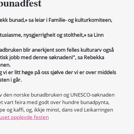
bunadfest
ekk bunad,» sa leiar i Familie- og kulturkomiteen, 
siasme, nysgjerrigheit og stoltheit,» sa Linn 
 
adbruken blir anerkjent som felles kulturarv også 
tastisk jobb med denne søknaden!", sa Rebekka 
nen. 
 vi er litt høge på oss sjølve der vi er over middels 
ten i går.
a av den norske bunadbruken og UNESCO-søknaden 
et vart feira med godt over hundre bunadpynta, 
 og kaffi, og, ikkje minst, dans ved Leikarringen 
uset opplevde festen