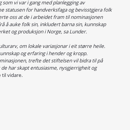
g som vi var i gang med planlegging av 
e statusen for handverksfaga og bevisstgjera folk 
rte oss at de i arbeidet fram til nominasjonen 
å å auke folk sin, inkludert barna sin, kunnskap 
rket og produksjon i Norge, sa Lunder.
turarv, om lokale variasjonar i eit større heile. 
unnskap og erfaring i hender og kropp. 
inasjonen, trefte det stiftelsen vil bidra til på 
e har skapt entusiasme, nysgjerrigheit og 
til vidare.