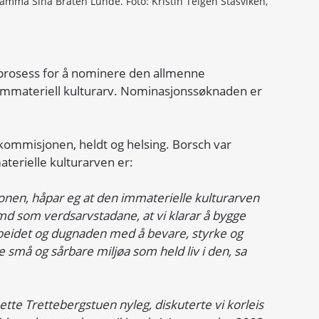
mma Sina Bråten Lunde. Foto: Kristin Teigen Stasviken, 
 prosess for å nominere den allmenne 
immateriell kulturarv. Nominasjonssøknaden er 
ommisjonen, heldt og helsing. Borsch var 
aterielle kulturarven er:
en, håpar eg at den immaterielle kulturarven 
md som verdsarvstadane, at vi klarar å bygge 
rbeidet og dugnaden med å bevare, styrke og 
te små og sårbare miljøa som held liv i den, sa 
ette Trettebergstuen nyleg, diskuterte vi korleis 