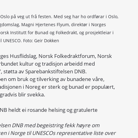
Oslo på veg ut frå festen. Med seg har ho ordførar i Oslo, 
domslag, Magni Hjertenes Flyum, direktør i Norges 
rsk Institutt for Bunad og Folkedrakt, og prosjektleiar i 
l UNESCO. Foto: Geir Dokken
es Husflidslag, Norsk Folkedraktforum, Norsk 
orbundet kultur og tradisjon arbeidd med 
, støtta av Sparebankstiftelsen DNB.
en om bruk og tilverking av bunadene våre, 
disjonen i Noreg er sterk og bunad er populært, 
radvis blir svekka.
NB heldt ei rosande helsing og gratulerte 
iftelsen DNB med begeistring fekk høyre om 
 i Norge til UNESCOs representative liste over 