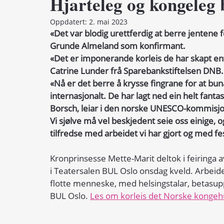
Hjarteleg og kongeleg 
Oppdatert:
2. mai 2023
«Det var blodig urettferdig at berre jentene f
Grunde Almeland som konfirmant.  
«Det er imponerande korleis de har skapt entu
Catrine Lunder frå Sparebankstiftelsen DNB.
«Nå er det berre å krysse fingrane for at bun
internasjonalt. De har lagt ned ein helt fan
Borsch, leiar i den norske UNESCO-kommisjo
Vi sjølve må vel beskjedent seie oss einige, og
tilfredse med arbeidet vi har gjort og med fes
Kronprinsesse Mette-Marit deltok i feiring
i Teatersalen BUL Oslo onsdag kveld. Arbeid
flotte menneske, med helsingstalar, betasuppe
BUL Oslo. 
Les om korleis det Norske kongeh