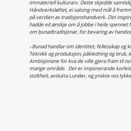
immateriell kulturarv. Dette skjedde samtidi
Håndverksløftet, ei satsing med mål å fremm
på verdien av tradisjonshandverk. Det inspire
hadde eit ønskje om å jobbe i heile spennet fr
om bunadtradisjonar, for bevaring av handve
–
Bunad handlar om identitet, fellesskap og kul
Teknikk og produksjon, påkledning og bruk, k
Ambisjonane for kva de ville gjera fram til nom
mange område.  Det er imponerande korleis d
stoltheit,
 avslutta Lunder, og ynskte oss lykke 