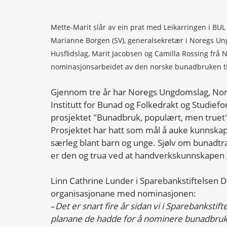
Mette-Marit slår av ein prat med Leikarringen i BUL 
Marianne Borgen (SV), generalsekretær i Noregs Ung
Husflidslag, Marit Jacobsen og Camilla Rossing frå No
nominasjonsarbeidet av den norske bunadbruken ti
Gjennom tre år har Noregs Ungdomslag, Norg
Institutt for Bunad og Folkedrakt og Studief
prosjektet "Bunadbruk, populært, men truet"
Prosjektet har hatt som mål å auke kunnskap
særleg blant barn og unge. Sjølv om bunadtra
er den og trua ved at handverkskunnskapen g
Linn Cathrine Lunder i Sparebankstiftelsen D
organisasjonane med nominasjonen: 
–
Det er snart fire år sidan vi i Sparebankst
planane de hadde for å nominere bunadbruken