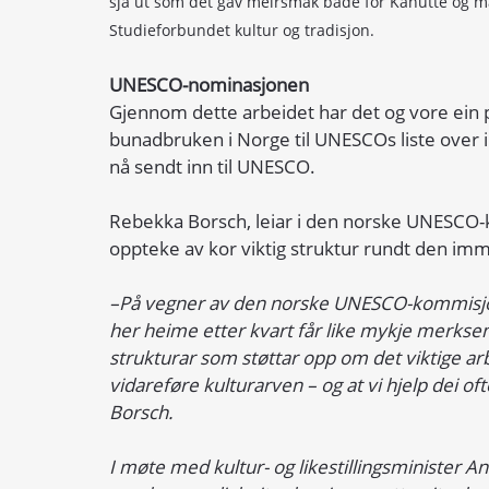
sjå ut som det gav meirsmak både for Kanutte og ma
Studieforbundet kultur og tradisjon.
UNESCO-nominasjonen
Gjennom dette arbeidet har det og vore ein
bunadbruken i Norge til UNESCOs liste over 
nå sendt inn til UNESCO.
Rebekka Borsch, leiar i den norske UNESCO-k
oppteke av kor viktig struktur rundt den imm
–På vegner av den norske UNESCO-kommisjon
her heime etter kvart får like mykje merkse
strukturar som støttar opp om det viktige a
vidareføre kulturarven – og at vi hjelp dei of
Borsch. 
I møte med kultur- og likestillingsminister An