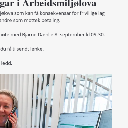
ar i Arbeidsmiljølova
ølova som kan få konsekvensar for frivillige lag 
 andre som mottek betaling. 
msmøte med Bjarne Dæhlie 8. september kl 09.30-
l du få tilsendt lenke.
 ledd. 