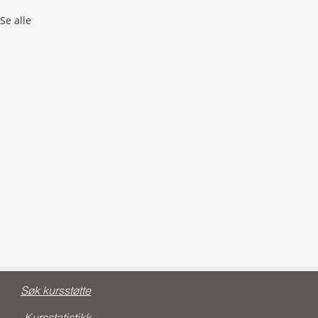
Se alle
Søk kursstøtte
Kursstatistikk