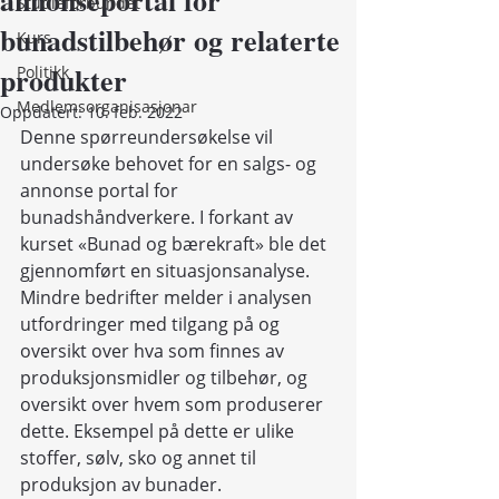
annonseportal for
Studieforbundet
bunadstilbehør og relaterte
Kurs
produkter
Politikk
Medlemsorganisasjonar
Oppdatert:
10. feb. 2022
Denne spørreundersøkelse vil 
undersøke behovet for en salgs- og 
annonse portal for 
bunadshåndverkere. I forkant av 
kurset «Bunad og bærekraft» ble det 
gjennomført en situasjonsanalyse. 
Mindre bedrifter melder i analysen 
utfordringer med tilgang på og 
oversikt over hva som finnes av 
produksjonsmidler og tilbehør, og 
oversikt over hvem som produserer 
dette. Eksempel på dette er ulike 
stoffer, sølv, sko og annet til 
produksjon av bunader.