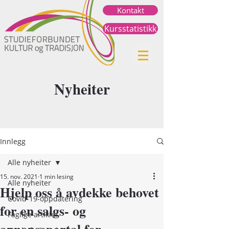
Kontakt
Kursstatistikk
Nyheiter
Innlegg
Alle nyheiter
15. nov. 2021
1 min lesing
Alle nyheiter
Hjelp oss å avdekke behovet
Covid-19-oppdatering
for en salgs- og
Faglige artikler