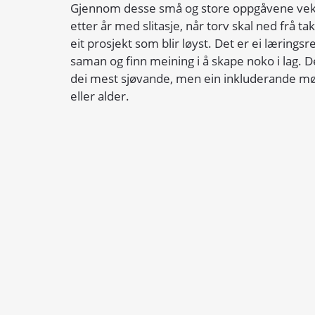
Gjennom desse små og store oppgåvene veks f
etter år med slitasje, når torv skal ned frå take
eit prosjekt som blir løyst. Det er ei læringsr
saman og finn meining i å skape noko i lag. Det
dei mest sjøvande, men ein inkluderande møt
eller alder.