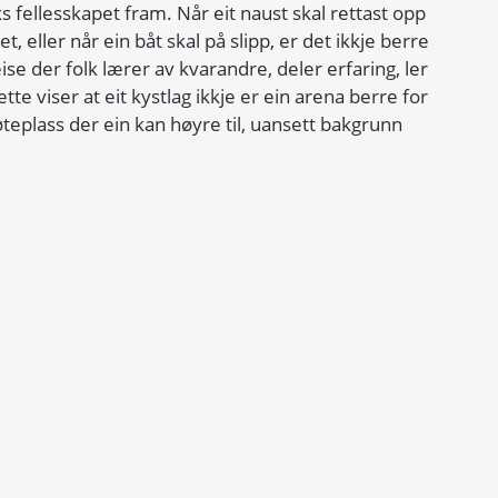
ellesskapet fram. Når eit naust skal rettast opp 
t, eller når ein båt skal på slipp, er det ikkje berre 
eise der folk lærer av kvarandre, deler erfaring, ler 
te viser at eit kystlag ikkje er ein arena berre for 
eplass der ein kan høyre til, uansett bakgrunn 