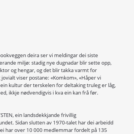
ebookveggen deira ser vi meldingar dei siste 
rande miljø: stadig nye dugnadar blir sette opp, 
ktor og hengar, og det blir takka varmt for 
 jovialt viser postane: «Komkom», «Håper vi 
ein kultur der terskelen for deltaking truleg er låg, 
ed, ikkje nødvendigvis i kva ein kan frå før.
TEN, ein landsdekkjande frivillig 
det. Sidan slutten av 1970-talet har dei arbeidd 
 dei har over 10 000 medlemmar fordelt på 135 