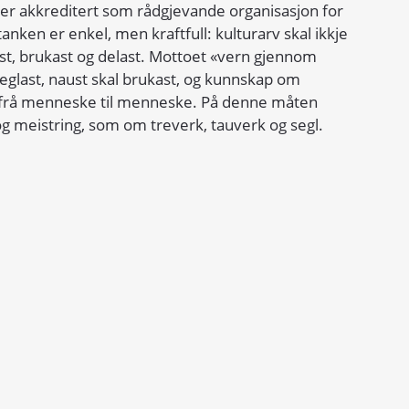
er akkreditert som rådgjevande organisasjon for 
ken er enkel, men kraftfull: kulturarv skal ikkje 
t, brukast og delast. Mottoet «vern gjennom 
seglast, naust skal brukast, og kunnskap om 
 frå menneske til menneske. På denne måten 
og meistring, som om treverk, tauverk og segl.