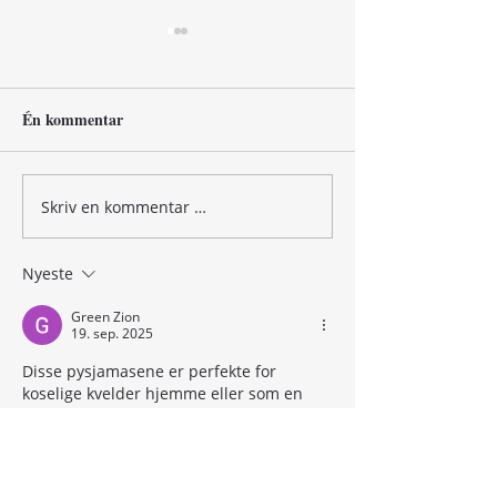
Én kommentar
Skriv en kommentar …
Kursarrangørundersøking
Wow! Skal du bli
2024
kurslærar? Vi kø
kurs!
Nyeste
Green Zion
19. sep. 2025
Disse pysjamasene er perfekte for 
koselige kvelder hjemme eller som en 
morsom gave til noen du er glad i. Myke 
materialer og komfortable snitt gjør dem 
ekstra behagelige å ha på. De passer 
perfekt til å feire julen og starte det nye 