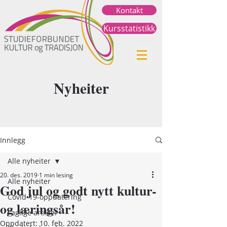
Kontakt
Kursstatistikk
Nyheiter
Innlegg
Alle nyheiter
20. des. 2019
1 min lesing
Alle nyheiter
God jul og godt nytt kultur-
Covid-19-oppdatering
og læringsår!
Faglige artikler
Oppdatert:
10. feb. 2022