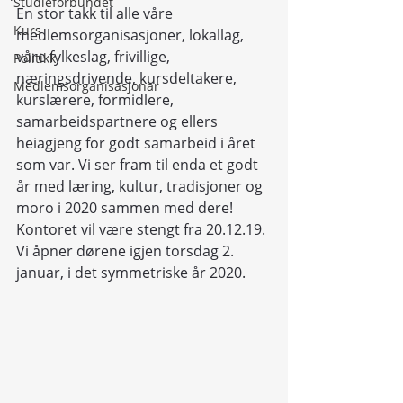
Studieforbundet
En stor takk til alle våre 
Kurs
medlemsorganisasjoner, lokallag, 
våre fylkeslag, frivillige, 
Politikk
næringsdrivende, kursdeltakere, 
Medlemsorganisasjonar
kurslærere, formidlere, 
samarbeidspartnere og ellers 
heiagjeng for godt samarbeid i året 
som var. Vi ser fram til enda et godt 
år med læring, kultur, tradisjoner og 
moro i 2020 sammen med dere!
Kontoret vil være stengt fra 20.12.19. 
Vi åpner dørene igjen torsdag 2. 
januar, i det symmetriske år 2020.