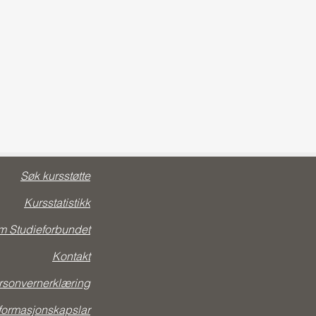
Søk kursstøtte
Kursstatistikk
 Studieforbundet
Kontakt
rsonvernerklæring
formasjonskapslar