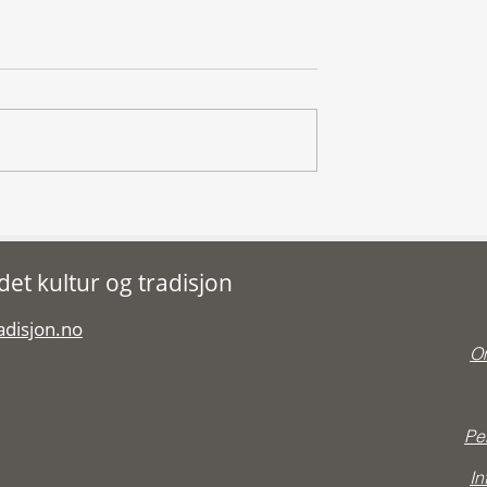
Kunnskap er kulturarv
rundersøking
et kultur og tradisjon
adisjon.no
Om
Pe
In