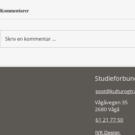
Kommentarer
Skriv en kommentar …
Fleire syr bunad i Noreg enn vi
Kursarrangø
trudde – og vi vil lære!
2024
Studieforbund
post@kulturogtr
Vågåvegen 35
2680 Vågå
61 21 77 50
IVK Design